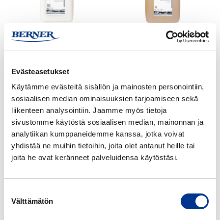
litraa
litraa
HETI HELEÄ 5 LITRAA
HETI HOHDOKAS 5
LITRAA
Evästeasetukset
HETI
HETI
Hohtava
Matta
Käytämme evästeitä sisällön ja mainosten personointiin,
5
5
sosiaalisen median ominaisuuksien tarjoamiseen sekä
litraa
litraa
liikenteen analysointiin. Jaamme myös tietoja
sivustomme käytöstä sosiaalisen median, mainonnan ja
analytiikan kumppaneidemme kanssa, jotka voivat
HETI HOHTAVA 5 LITRAA
HETI MATTA 5 LITRAA
yhdistää ne muihin tietoihin, joita olet antanut heille tai
joita he ovat keränneet palveluidensa käytöstäsi.
HETI
HETI
MONITEHO
MONITEHO
JOUTSEN
JOUTSEN
Suostumuksen
HAJUSTAMATON
Välttämätön
valinta