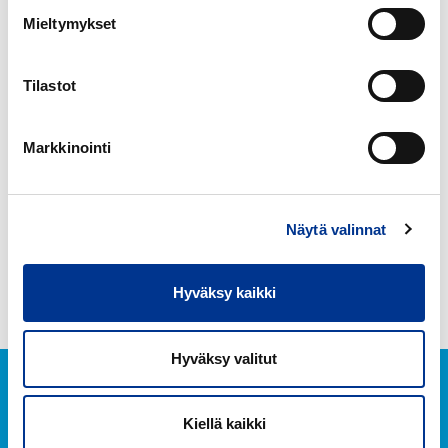
HETI MONITEHO
HETI MONITEHO
Mieltymykset
JOUTSEN
JOUTSEN
HAJUSTAMATON
Tilastot
HETI
Moniteho
Markkinointi
Spray
750
ml
Näytä valinnat
HETI MONITEHO SPRAY
750 ML
Hyväksy kaikki
Hyväksy valitut
Kiellä kaikki