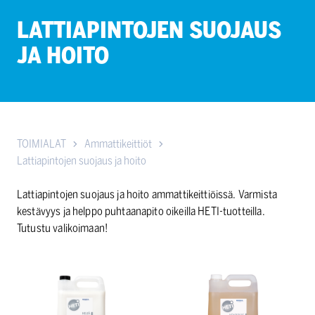
LATTIAPINTOJEN SUOJAUS
JA HOITO
TOIMIALAT
Ammattikeittiöt
Lattiapintojen suojaus ja hoito
Lattiapintojen suojaus ja hoito ammattikeittiöissä. Varmista
kestävyys ja helppo puhtaanapito oikeilla HETI-tuotteilla.
Tutustu valikoimaan!
HETI
HETI
Heleä
Hohdokas
5
5