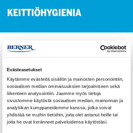
KEITTIÖHYGIENIA
TOIMIALAT
Toimistot
Keittiöhygienia
Pidä toimistokeittiöt puhtaina ja hygieenisinä HETI Pro -
Evästeasetukset
tuotteilla. Tehosta siivousta ja varmista raikas ympäristö.
Käytämme evästeitä sisällön ja mainosten personointiin,
sosiaalisen median ominaisuuksien tarjoamiseen sekä
HETI
HETI
liikenteen analysointiin. Jaamme myös tietoja
Kalpo
TISKI
sivustomme käytöstä sosiaalisen median, mainonnan ja
500
analytiikan kumppaneidemme kanssa, jotka voivat
ml
yhdistää ne muihin tietoihin, joita olet antanut heille tai
joita he ovat keränneet palveluidensa käytöstäsi.
HETI KALPO 500 ML
HETI TISKI