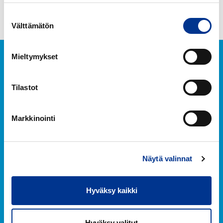
Suostumuksen
Välttämätön
valinta
Mieltymykset
Tilastot
Markkinointi
Berner Oy
Näytä valinnat
Hitsaajankatu 24
00810 Helsinki
+358 (0) 20 690 761
Hyväksy kaikki
Facebook
Instagram
Hyväksy valitut