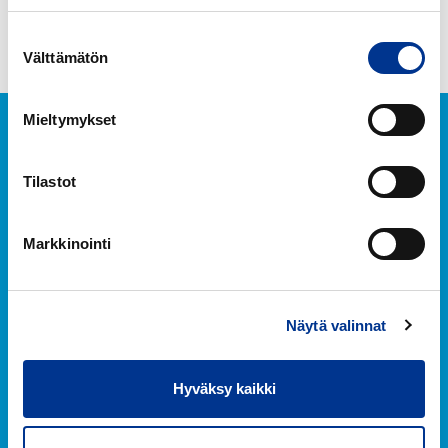
Suostumuksen
Välttämätön
valinta
Mieltymykset
Tilastot
Markkinointi
Berner Oy
Näytä valinnat
Hitsaajankatu 24
00810 Helsinki
+358 (0) 20 690 761
Hyväksy kaikki
Facebook