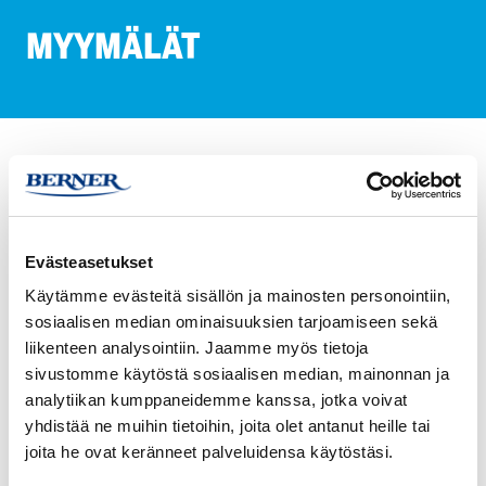
MYYMÄLÄT
TOIMIALAT
Myymälät
HETI-tuotteet on suunniteltu vastaamaan vähittäiskaupan
siivoustarpeisiin varmistaen, että myymälät pysyvät siisteinä ja
Evästeasetukset
kutsuvina asiakkaille. Tuotteet käsittelevät tehokkaasti tavallisia
Käytämme evästeitä sisällön ja mainosten personointiin,
vähittäiskaupan haasteita, kuten runsaan asiakasliikenteen
sosiaalisen median ominaisuuksien tarjoamiseen sekä
tuomaa likaa, kaatuneita nesteitä ja pintojen tahroja, ylläpitäen
liikenteen analysointiin. Jaamme myös tietoja
erilaisten lattiapintojen ja pintojen puhtautta ja ulkonäköä.
sivustomme käytöstä sosiaalisen median, mainonnan ja
analytiikan kumppaneidemme kanssa, jotka voivat
Saatavilla sekä hajustettuina että hajustamattomina
yhdistää ne muihin tietoihin, joita olet antanut heille tai
vaihtoehtoina, HETI-tuotteet tarjoavat joustavuutta käyttöön
joita he ovat keränneet palveluidensa käytöstäsi.
myymäläaikana ilman, että vahvat tuoksut häiritsevät asiakkaita.