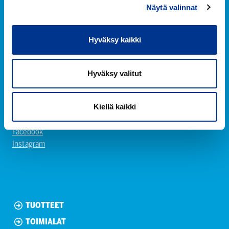
Näytä valinnat
Hyväksy kaikki
Berner Oy
Hyväksy valitut
Hitsaajankatu 24
00810 Helsinki
Kiellä kaikki
+358 (0) 20 690 761
Facebook
Instagram
TUOTTEET
TOIMIALAT