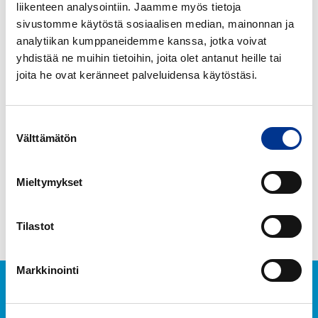
liikenteen analysointiin. Jaamme myös tietoja
sivustomme käytöstä sosiaalisen median, mainonnan ja
analytiikan kumppaneidemme kanssa, jotka voivat
HETI KAPU
HETI SAPU JOUTSEN
yhdistää ne muihin tietoihin, joita olet antanut heille tai
joita he ovat keränneet palveluidensa käytöstäsi.
HETI
HETI
SAPU
Sapu
JOUTSEN
Spray
Suostumuksen
Välttämätön
HAJUSTAMATON
750
valinta
ml
Mieltymykset
HETI SAPU JOUTSEN
HETI SAPU SPRAY 750 ML
HAJUSTAMATON
Tilastot
Markkinointi