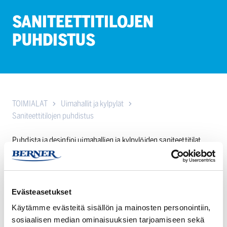
SANITEETTI­TI­LOJEN
PUHDISTUS
TOIMIALAT
Uimahallit ja kylpylät
Saniteettitilojen puhdistus
Puhdista ja desinfioi uimahallien ja kylpylöiden saniteettitilat
tehokkaasti HETI Pro -tuotteilla. Paranna hygieniaa ja
turvallisuutta.
Evästeasetukset
HETI
HETI
Käytämme evästeitä sisällön ja mainosten personointiin,
KAPU
SAPU
sosiaalisen median ominaisuuksien tarjoamiseen sekä
JOUTSEN