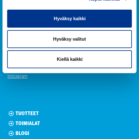
Hyväksy kaikki
Berner Oy
Hitsaajankatu 24
Hyväksy valitut
00810 Helsinki
+358 (0) 20 690 761
Kiellä kaikki
Facebook
Instagram
TUOTTEET
TOIMIALAT
BLOGI