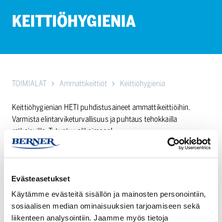
KEITTIÖHYGIENIA
TOIMIALAT
Ammattikeittiöt
Keittiöhygienia
Keittiöhygienian HETI puhdistusaineet ammattikeittiöihin.
Varmista elintarviketurvallisuus ja puhtaus tehokkailla
ratkaisuilla. Tutustu valikoimaan!
Lataa Berner keittiöhygienian katalogi
Evästeasetukset
HETI
HETI
Käytämme evästeitä sisällön ja mainosten personointiin,
Kalpo
PLUS
sosiaalisen median ominaisuuksien tarjoamiseen sekä
500
DIP
liikenteen analysointiin. Jaamme myös tietoja