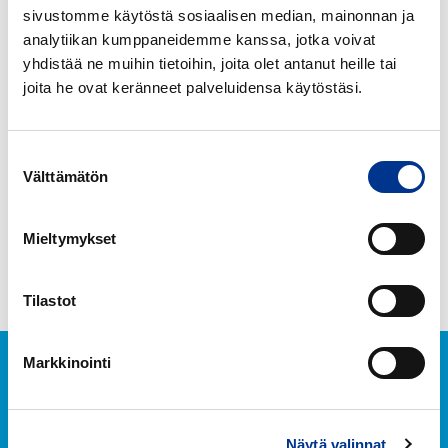
ml
sivustomme käytöstä sosiaalisen median, mainonnan ja
analytiikan kumppaneidemme kanssa, jotka voivat
yhdistää ne muihin tietoihin, joita olet antanut heille tai
HETI KALPO 500 ML
HETI PLUS DIP
joita he ovat keränneet palveluidensa käytöstäsi.
HETI
HETI
TISKI
UUNI&GRILLI
Suostumuksen
Välttämätön
valinta
Mieltymykset
HETI TISKI
HETI UUNI&GRILLI
Tilastot
Markkinointi
Näytä valinnat