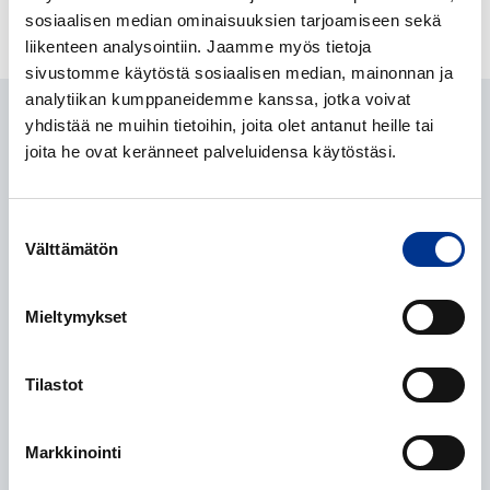
sosiaalisen median ominaisuuksien tarjoamiseen sekä
liikenteen analysointiin. Jaamme myös tietoja
sivustomme käytöstä sosiaalisen median, mainonnan ja
analytiikan kumppaneidemme kanssa, jotka voivat
yhdistää ne muihin tietoihin, joita olet antanut heille tai
joita he ovat keränneet palveluidensa käytöstäsi.
Terhi Salo
Suostumuksen
Tuotepäällikkö
Välttämätön
valinta
+358 40 657 8499
terhi.salo@berner.fi
Mieltymykset
Tilastot
Elina Tikka
Asiakaspäällikkö
+358 40 352 9750
Markkinointi
elina.tikka@berner.fi