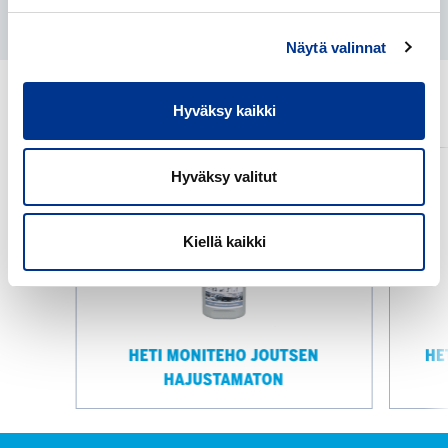
Näytä valinnat
LIITTYVÄT TUOTTEET
Hyväksy kaikki
HETI
HETI
Hyväksy valitut
MONITEHO
Moniteho
JOUTSEN
Spray
HAJUSTAMATON
750
Kiellä kaikki
ml
HETI MONITEHO JOUTSEN
HE
HAJUSTAMATON