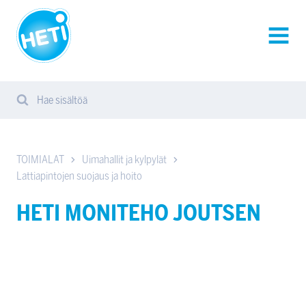
HETI-
tuotteet
AVAA
VALIK
Hae sisältöä
Search
Sear
from
website
TOIMIALAT
Uimahallit ja kylpylät
Lattiapintojen suojaus ja hoito
HETI MONITEHO JOUTSEN