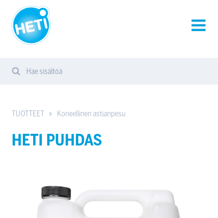
HETI-
tuotteet
AVAA
VALIK
Hae sisältöä
Search
Sear
from
website
TUOTTEET
Koneellinen astianpesu
HETI PUHDAS