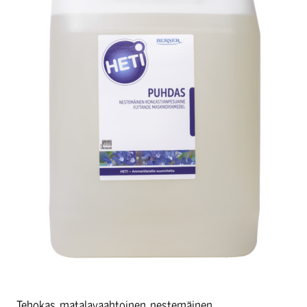
Tehokas, matalavaahtoinen, nestemäinen