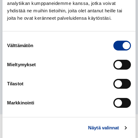
analytiikan kumppaneidemme kanssa, jotka voivat
yhdistää ne muihin tietoihin, joita olet antanut heille tai
Terhi Salo
joita he ovat keränneet palveluidensa käytöstäsi.
Tuotepäällikkö
+358 40 657 8499
Suostumuksen
terhi.salo@berner.fi
Välttämätön
valinta
Mieltymykset
Elina Tikka
Asiakaspäällikkö
Tilastot
+358 40 352 9750
elina.tikka@berner.fi
Markkinointi
LIITTYVÄT TUOTTEET
Näytä valinnat