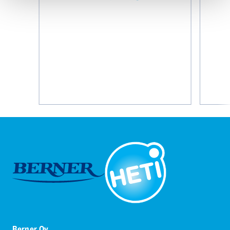
PUHDAS
PUHDAS
ALU
Berner Oy