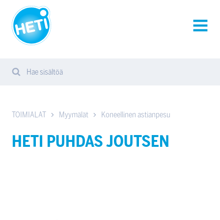
HETI-
tuotteet
AVAA
VALIK
Hae sisältöä
Search
Sear
from
website
TOIMIALAT
Myymälät
Koneellinen astianpesu
HETI PUHDAS JOUTSEN