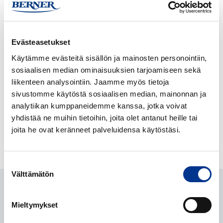
NÄYTÄ KAIKKI VAIHTOEHDOT
KYSY LISÄÄ TUOTTEESTA
Evästeasetukset
Käytämme evästeitä sisällön ja mainosten personointiin,
sosiaalisen median ominaisuuksien tarjoamiseen sekä
TUOTETIEDOT
liikenteen analysointiin. Jaamme myös tietoja
sivustomme käytöstä sosiaalisen median, mainonnan ja
analytiikan kumppaneidemme kanssa, jotka voivat
LATAUKSET
yhdistää ne muihin tietoihin, joita olet antanut heille tai
joita he ovat keränneet palveluidensa käytöstäsi.
Suostumuksen
Välttämätön
valinta
Mieltymykset