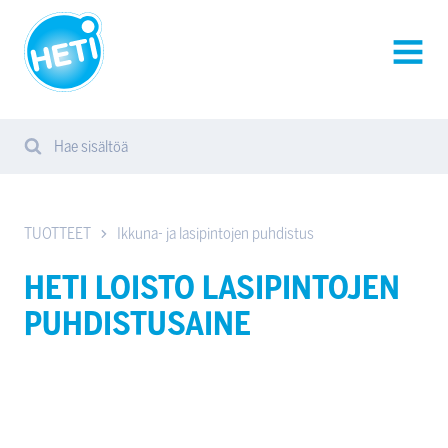
HETI-
tuotteet
AVAA
VALIK
Hae sisältöä
Search
Sear
from
website
TUOTTEET
Ikkuna- ja lasipintojen puhdistus
HETI LOISTO LASIPINTOJEN
PUHDISTUSAINE