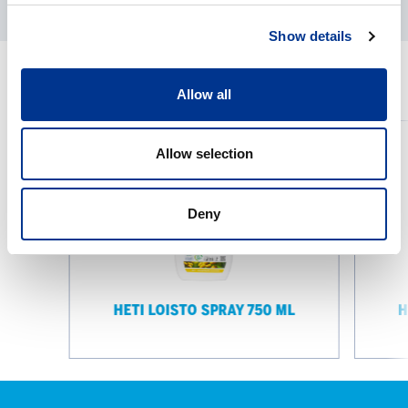
Show details
LIITTYVÄT TUOTTEET
Allow all
HETI
HETI
Loisto
LOISTO
Allow selection
Spray
LASIPIN
750
PUHDIST
Deny
ml
HETI LOISTO SPRAY 750 ML
H