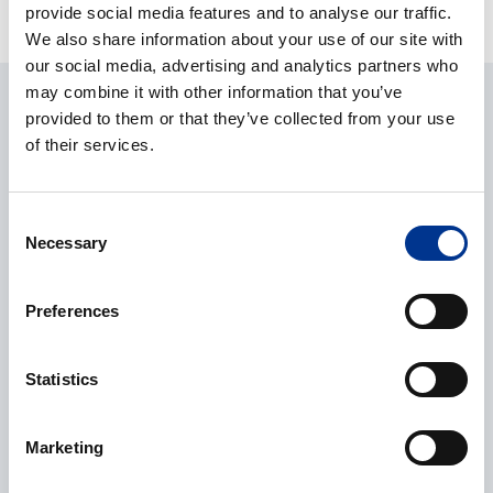
provide social media features and to analyse our traffic.
We also share information about your use of our site with
our social media, advertising and analytics partners who
may combine it with other information that you’ve
provided to them or that they’ve collected from your use
of their services.
Terhi Salo
Consent
Tuotepäällikkö
Necessary
Selection
+358 40 657 8499
terhi.salo@berner.fi
Preferences
Statistics
Elina Tikka
Asiakaspäällikkö
+358 40 352 9750
Marketing
elina.tikka@berner.fi