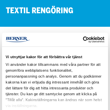
TEX­TIL REN­GÖ­RING
PRODUKTER
Textil rengöring
HETI Rengöringsmedel för kläder, rengöring av textilier och
Vi utnyttjar kakor för att förbättra vår tjänst
textilgolv.
Vi använder kakor tillsammans med våra partner för att
genomföra webbplatsens funktionalitet,
HETI
HETI
personanpassning och analys. Genom att du godkänner
Hempeä
MATTO
kakorna kan vi erbjuda dig intressant innehåll och göra
5
det lättare för dig att hitta intressanta produkter och
liter
tjänster. Du kan ge ditt samtycke genom att klicka på
”Tillåt alla”. Kakinställningarna kan ändras när som helst
via inställningarna.
HETI HEMPEÄ 5 LITER
HETI MATTO