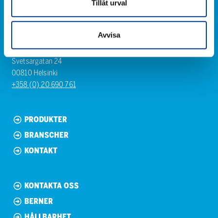
Tillåt urval
Avvisa
Berner Oy
Svetsargatan 24
00810 Helsinki
+358 (0) 20 690 761
PRODUKTER
BRANSCHER
KONTAKT
KONTAKTA OSS
BERNER
HÅLLBARHET