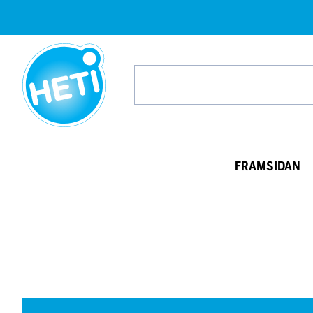
HETI-
produkter
Search
from
website
FRAMSIDAN