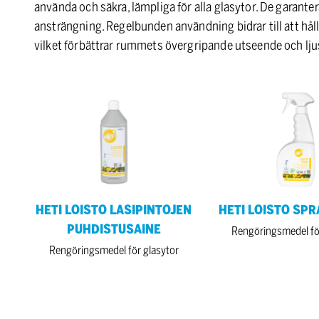
använda och säkra, lämpliga för alla glasytor. De garante
ansträngning. Regelbunden användning bidrar till att hål
vilket förbättrar rummets övergripande utseende och lju
HETI
HETI
LOISTO
Loisto
LASIPINTOJEN
Spray
PUHDISTUSAINE
750
ml
HETI LOISTO LASIPINTOJEN
HETI LOISTO SPR
PUHDISTUSAINE
Rengöringsmedel fö
Rengöringsmedel för glasytor