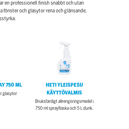
rar en professionell finish snabbt och utan
la fönster och glasytor rena och glänsande,
sstyrka.
HETI
YLEISPESU
KÄYTTÖVALMIS
AY 750 ML
HETI YLEISPESU
KÄYTTÖVALMIS
r glasytor
Bruksfärdigt allrengöringsmedel i
750 ml sprayflaska och 5 L dunk.