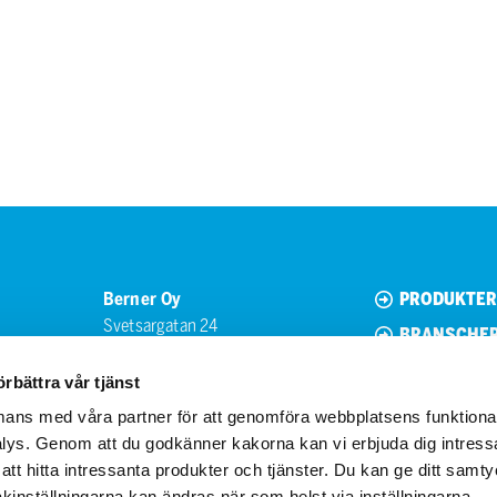
Berner Oy
PRODUKTER
Svetsargatan 24
BRANSCHE
00810 Helsinki
KONTAKT
+358 (0) 20 690 761
örbättra vår tjänst
ans med våra partner för att genomföra webbplatsens funktional
ys. Genom att du godkänner kakorna kan vi erbjuda dig intressa
g att hitta intressanta produkter och tjänster. Du kan ge ditt sa
 Kakinställningarna kan ändras när som helst via inställningarna.