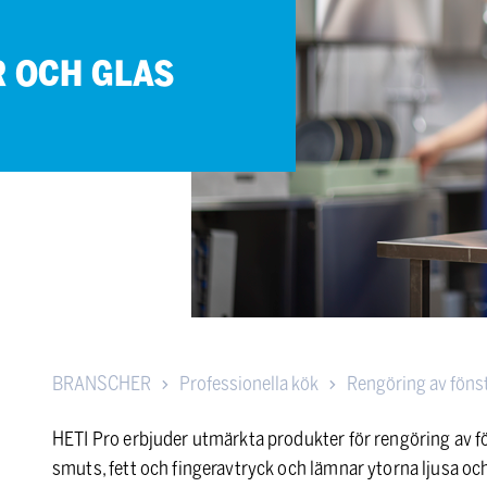
ER OCH GLAS
BRANSCHER
Professionella kök
Rengöring av fönst
HETI Pro erbjuder utmärkta produkter för rengöring av f
smuts, fett och fingeravtryck och lämnar ytorna ljusa och