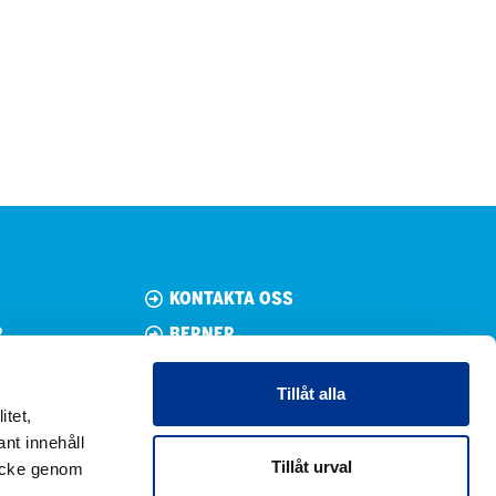
KONTAKTA OSS
R
BERNER
HÅLLBARHET
Tillåt alla
BERNER BRAND BANK
itet,
CUSTOMER REGISTER
nt innehåll
Tillåt urval
mtycke genom
PRIVACY POLICY