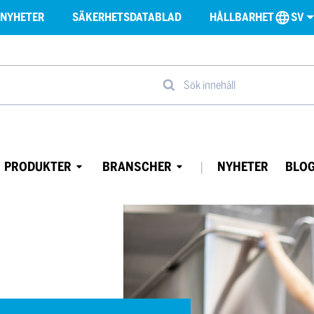
NYHETER
SÄKERHETSDATABLAD
HÅLLBARHET
SV
Sök innehåll
PRODUKTER
BRANSCHER
NYHETER
BLO
Avaa
Avaa
alavalikko
alavalikko