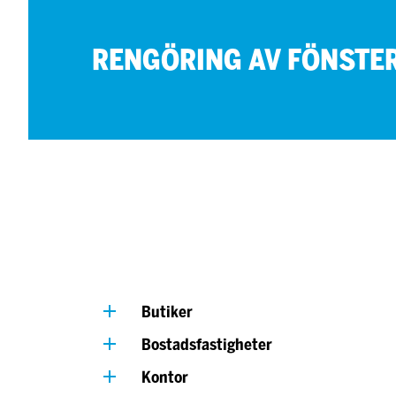
REN­GÖ­RING AV FÖNS­T
Butiker
Bostadsfastigheter
Kontor