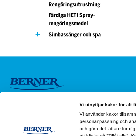
Rengöringsutrustning
Färdiga HETI Spray-
rengöringsmedel
Simbassänger och spa
Vi utnyttjar kakor för att f
Vi använder kakor tillsamm
personanpassning och anal
och göra det lättare för di
att klicka på ”Tillåt alla”.