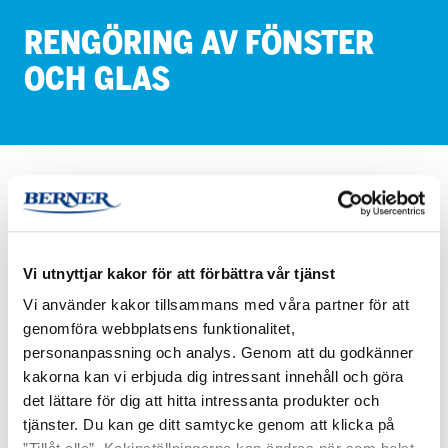
REN­GÖ­RING AV FÖNS­TER
OCH GLAS
BRANSCHER
Kontor
Rengöring av fönster och glas
HETI rengöringsprodukter för fönster och glasytor på kontor –
Vi utnyttjar kakor för att förbättra vår tjänst
rena och streckfria ytor utan ansträngning. Utforska sortiment.
Vi använder kakor tillsammans med våra partner för att
genomföra webbplatsens funktionalitet,
HETI
HETI
personanpassning och analys. Genom att du godkänner
LOISTO
Loisto
kakorna kan vi erbjuda dig intressant innehåll och göra
LASIPINTOJEN
Spray
det lättare för dig att hitta intressanta produkter och
PUHDISTUSAINE
750
tjänster. Du kan ge ditt samtycke genom att klicka på
ml