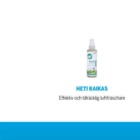
HETI
HE
RAIKAS
KA
HETI RAIKAS
Effektiv och tillräcklig luftfräschare