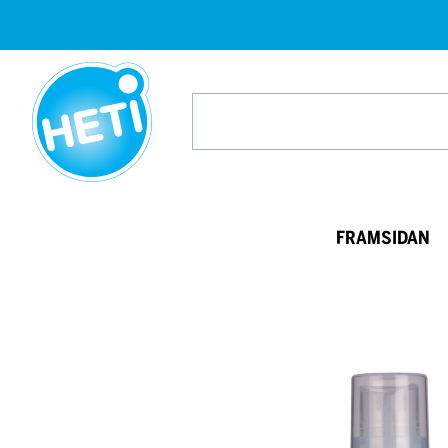
HETI-
produkter
Search
from
website
FRAMSIDAN