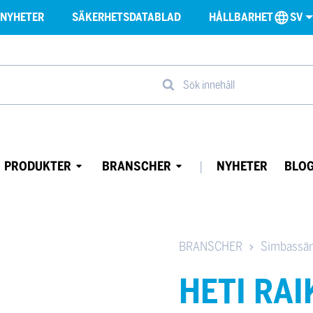
NYHETER
SÄKERHETSDATABLAD
HÅLLBARHET
SV
Sök innehåll
PRODUKTER
BRANSCHER
NYHETER
BLO
Avaa
Avaa
alavalikko
alavalikko
BRANSCHER
Simbassän
HETI RAI