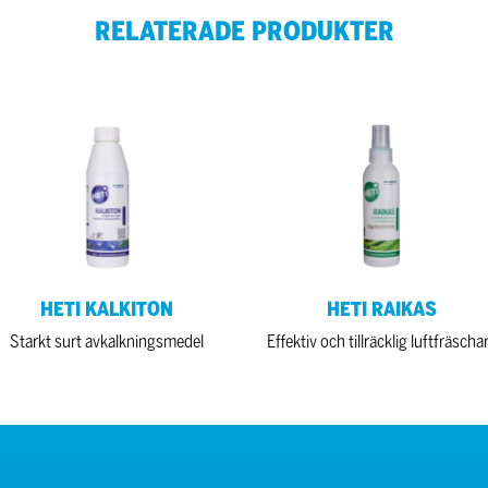
RELATERADE PRODUKTER
TI
HETI
LKITON
RAIKAS
HETI KALKITON
HETI RAIKAS
Starkt surt avkalkningsmedel
Effektiv och tillräcklig luftfräscha